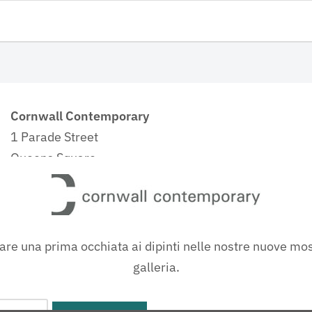
Cornwall Contemporary
1 Parade Street
Queens Square
Penzance
Cornwall
TR18 4BU
are una prima occhiata ai dipinti nelle nostre nuove mostr
galleria.
Telephone:
+44 (0)1736 874749