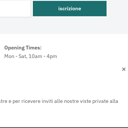
Opening Times:
Mon - Sat, 10am - 4pm
×
Gallery Director:
Sarah Brittain-Mansbridge
sarah@cornwallcontemporary.com
e e per ricevere inviti alle nostre viste private alla