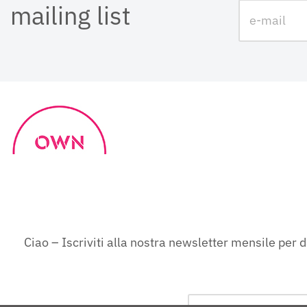
mailing list
with an interest free loan
Ciao – Iscriviti alla nostra newsletter mensile per d
Representative 0% APR