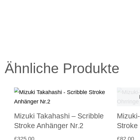
Ähnliche Produkte
Mizuki Takahashi – Scribble
Mizuki-
Stroke Anhänger Nr.2
Stroke 
£
325.00
£
82.00