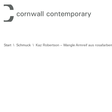
Zum
Inhalt
springen
Start
\
Schmuck
\
Kaz Robertson – Wangle Armreif aus rosafarb