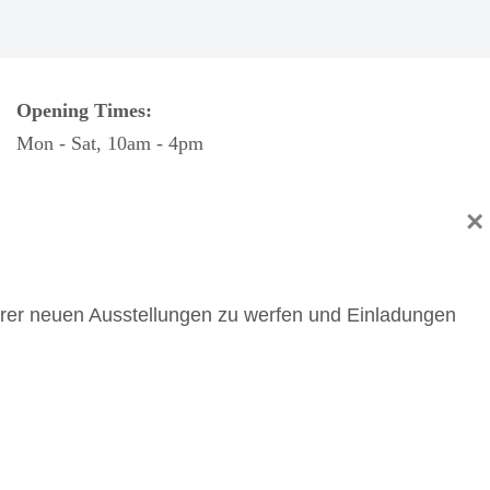
Opening Times:
Mon - Sat, 10am - 4pm
×
Gallery Director:
Sarah Brittain-Mansbridge
sarah@cornwallcontemporary.com
serer neuen Ausstellungen zu werfen und Einladungen
Privacy Policy
|
Website by Webfooted Designs