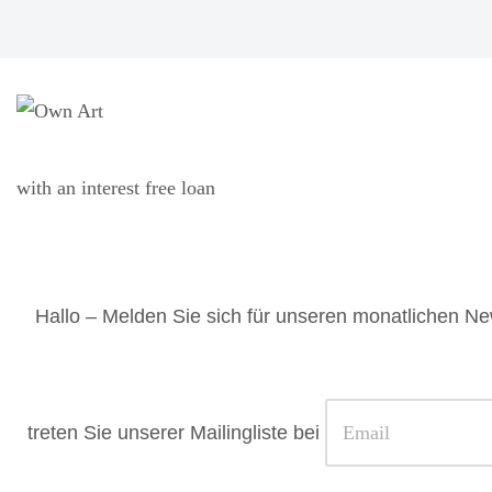
with an interest free loan
Representative 0% APR
Hallo – Melden Sie sich für unseren monatlichen Ne
treten Sie unserer Mailingliste bei
Cornwall Contemporary is a licensed broker of Own Art loans Registered address: 1 Para
The credit advertised is provided by one credit provider with whom we have a commercial r