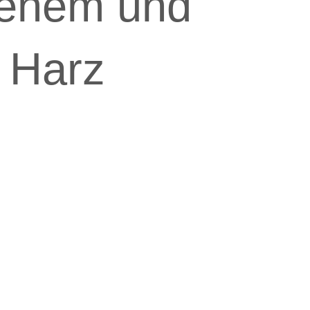
benem und
 Harz