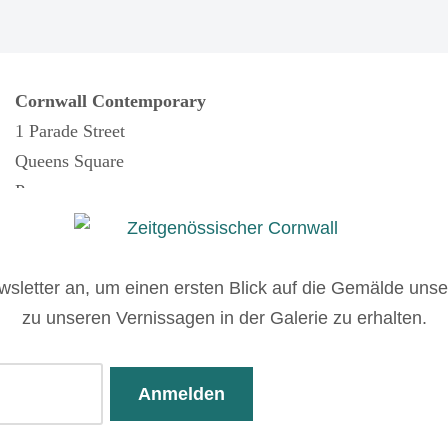
Cornwall Contemporary
1 Parade Street
Queens Square
Penzance
Cornwall
TR18 4BU
wsletter an, um einen ersten Blick auf die Gemälde un
zu unseren Vernissagen in der Galerie zu erhalten.
Telephone:
+44 (0)1736 874749
de Street, Penzance, Cornwall TR18 4BU
elationship