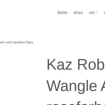
heim
etwa
art
enem und nacktem Harz
Kaz Rob
Wangle A