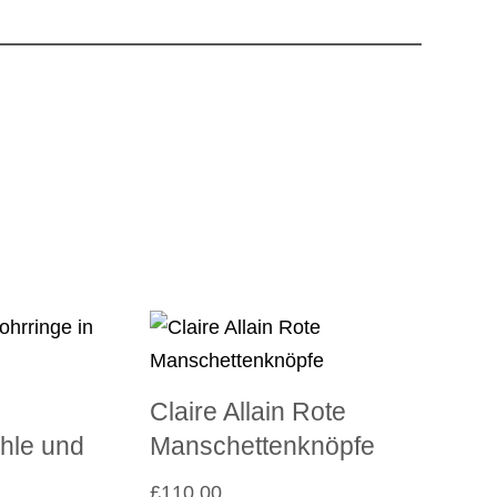
Claire Allain Rote
ohle und
Manschettenknöpfe
£
110.00