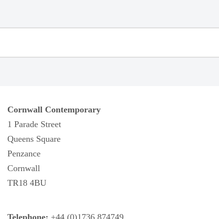
Cornwall Contemporary
1 Parade Street
Queens Square
Penzance
Cornwall
TR18 4BU
Telephone:
+44 (0)1736 874749