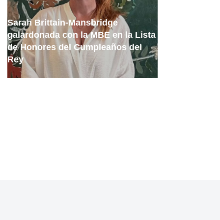
Sarah Brittain-Mansbridge
galardonada con la MBE en la Lista
de Honores del Cumpleaños del
Rey