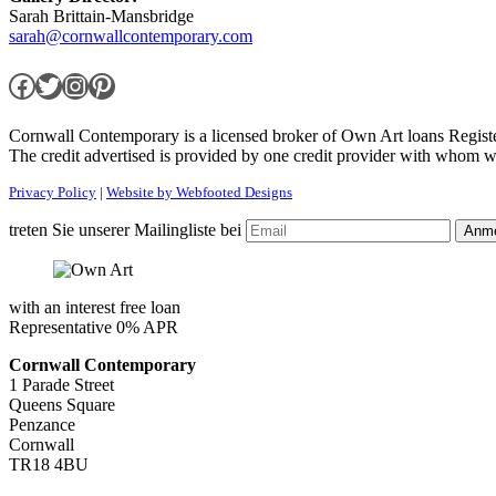
Sarah Brittain-Mansbridge
sarah@cornwallcontemporary.com
Facebook
Twitter
Instagram
Pinterest
Cornwall Contemporary is a licensed broker of Own Art loans Regis
The credit advertised is provided by one credit provider with whom w
Privacy Policy
|
Website by Webfooted Designs
treten Sie unserer Mailingliste bei
with an interest free loan
Representative 0% APR
Cornwall Contemporary
1 Parade Street
Queens Square
Penzance
Cornwall
TR18 4BU