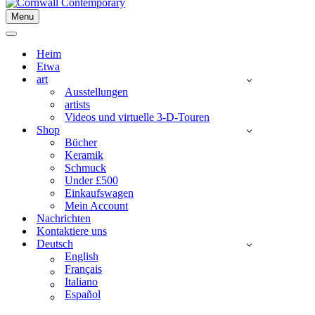
Menu
Navigationsmenü
Navigationsmenü
Heim
Etwa
art
Ausstellungen
artists
Videos und virtuelle 3-D-Touren
Shop
Bücher
Keramik
Schmuck
Under £500
Einkaufswagen
Mein Account
Nachrichten
Kontaktiere uns
Deutsch
English
Français
Italiano
Español