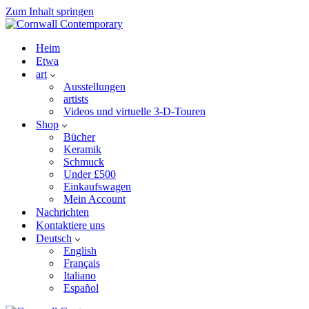
Zum Inhalt springen
Heim
Etwa
art
Ausstellungen
artists
Videos und virtuelle 3-D-Touren
Shop
Bücher
Keramik
Schmuck
Under £500
Einkaufswagen
Mein Account
Nachrichten
Kontaktiere uns
Deutsch
English
Français
Italiano
Español