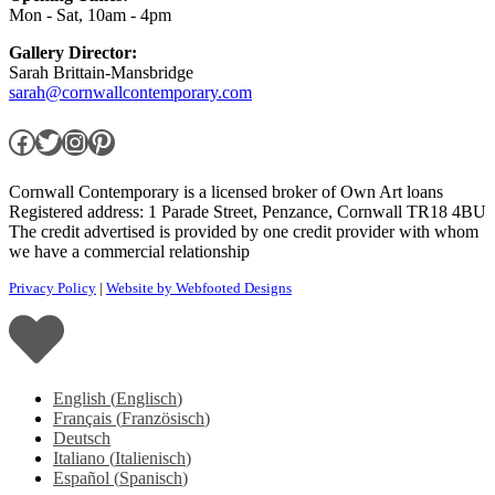
Mon - Sat, 10am - 4pm
Gallery Director:
Sarah Brittain-Mansbridge
sarah@cornwallcontemporary.com
Facebook
Twitter
Instagram
Pinterest
Cornwall Contemporary is a licensed broker of Own Art loans
Registered address: 1 Parade Street, Penzance, Cornwall TR18 4BU
The credit advertised is provided by one credit provider with whom
we have a commercial relationship
Privacy Policy
|
Website by Webfooted Designs
English
(
Englisch
)
Français
(
Französisch
)
Deutsch
Italiano
(
Italienisch
)
Español
(
Spanisch
)