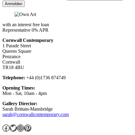
of
the
Radiant
Garden-
Katalog
with an interest free loan
Representative 0% APR
Cornwall Contemporary
1 Parade Street
Queens Square
Penzance
Cornwall
TR18 4BU
Telephone:
+44 (0)1736 874749
Opening Times:
Mon - Sat, 10am - 4pm
Gallery Director:
Sarah Brittain-Mansbridge
sarah@cornwallcontemporary.com
Facebook
Twitter
Instagram
Pinterest