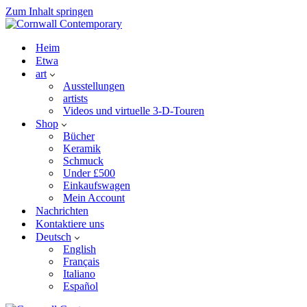
Zum Inhalt springen
Heim
Etwa
art
Ausstellungen
artists
Videos und virtuelle 3-D-Touren
Shop
Bücher
Keramik
Schmuck
Under £500
Einkaufswagen
Mein Account
Nachrichten
Kontaktiere uns
Deutsch
English
Français
Italiano
Español