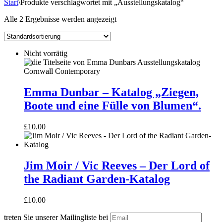
Start
\
Produkte verschlagwortet mit „Ausstellungskatalog“
Alle 2 Ergebnisse werden angezeigt
Nicht vorrätig
Emma
Dunbar
Emma Dunbar – Katalog „Ziegen,
–
Boote und eine Fülle von Blumen“.
Katalog
„Ziegen,
Boote
£
10.00
und
eine
Fülle
Jim
von
Moir
Jim Moir / Vic Reeves – Der Lord of
Blumen“.
/
the Radiant Garden-Katalog
Vic
Reeves
–
£
10.00
Der
Lord
treten Sie unserer Mailingliste bei