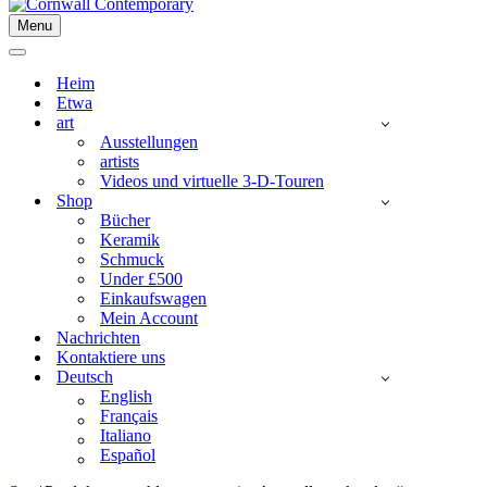
Menu
Navigationsmenü
Navigationsmenü
Heim
Etwa
art
Ausstellungen
artists
Videos und virtuelle 3-D-Touren
Shop
Bücher
Keramik
Schmuck
Under £500
Einkaufswagen
Mein Account
Nachrichten
Kontaktiere uns
Deutsch
English
Français
Italiano
Español